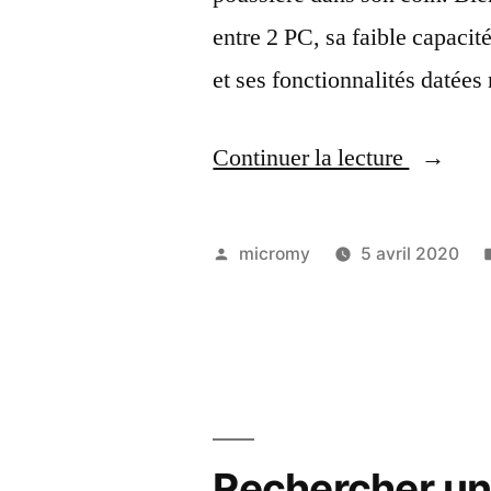
entre 2 PC, sa faible capacit
et ses fonctionnalités datées
« Récup
Continuer la lecture
les
données
Publié
micromy
5 avril 2020
d’un
par
Maxtor
Shared
Storage
–
Rechercher un 