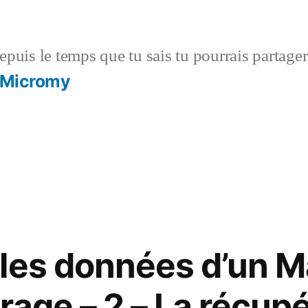
puis le temps que tu sais tu pourrais partag
 Micromy
:
les données d’un M
rage – 2 – La récup