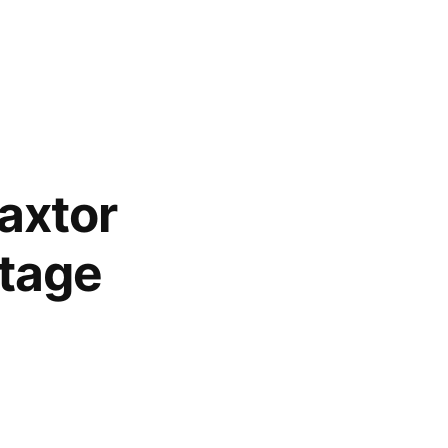
axtor
ntage