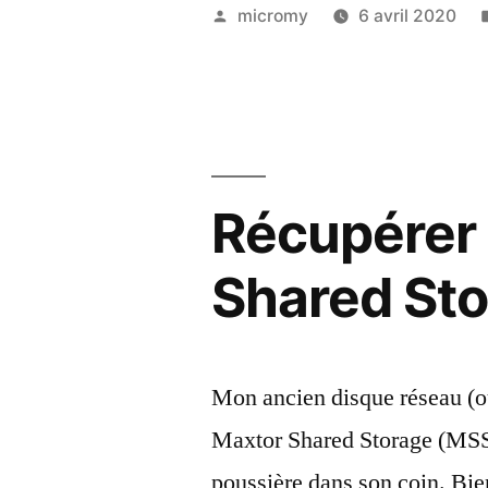
données
Publié
micromy
6 avril 2020
d’un
par
Maxtor
Shared
Storage
Récupérer 
–
2
Shared Sto
–
La
récupéra
Mon ancien disque réseau (
des
Maxtor Shared Storage (MSS
données
poussière dans son coin. Bien