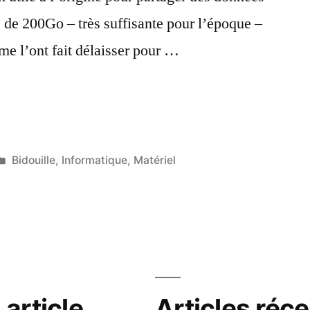
é de 200Go – très suffisante pour l’époque –
 me l’ont fait délaisser pour …
érer
Publié
Bidouille
,
Informatique
,
Matériel
dans
article
Articles réc