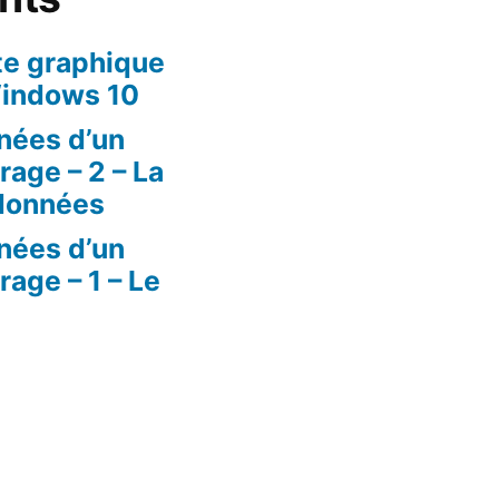
tte graphique
indows 10
nées d’un
age – 2 – La
 données
nées d’un
age – 1 – Le