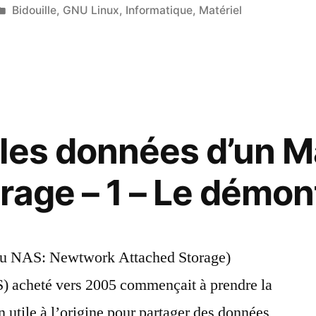
Publié
Bidouille
,
GNU Linux
,
Informatique
,
Matériel
dans
les données d’un M
rage – 1 – Le démo
tion
ou NAS: Newtwork Attached Storage)
) acheté vers 2005 commençait à prendre la
 »
 utile à l’origine pour partager des données