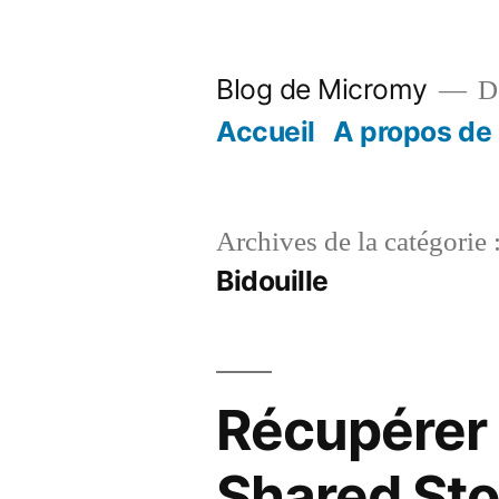
Aller
au
Blog de Micromy
De
contenu
Accueil
A propos de
Archives de la catégorie 
Bidouille
Récupérer 
Shared Sto