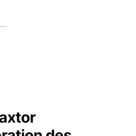
er…
axtor
ération des